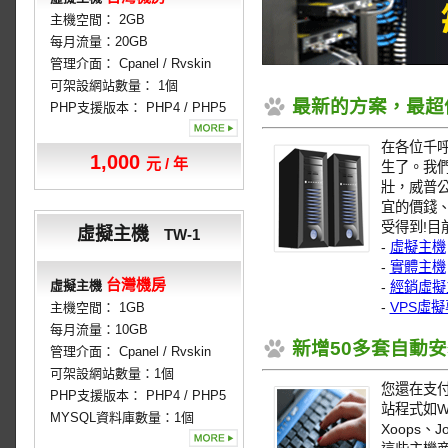
主機空間： 2GB
每月流量：20GB
管理介面： Cpanel / Rvskin
可架設網站數量： 1個
最新的方案，最超
PHP支援版本： PHP4 / PHP5
在各位千
1,000
元 / 年
生了。我
壯，威普
宜的價錢
受得到!目
虛擬主機
TW-1
-
虛擬主機
-
實體主機
台灣機房
虛擬主機
-
經銷虛擬
-
VPS虛
主機空間： 1GB
每月流量：10GB
新增50多套自動
管理介面： Cpanel / Rvskin
可架設網站數量：1個
您還在支
PHP支援版本： PHP4 / PHP5
站程式如Wo
MYSQL資料庫數量：1個
Xoops、